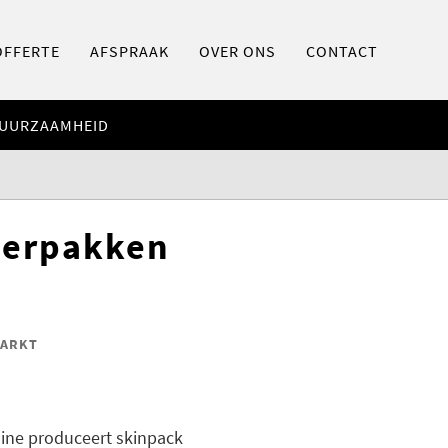
OFFERTE
AFSPRAAK
OVER ONS
CONTACT
UURZAAMHEID
 verpakken
MARKT
ine produceert skinpack