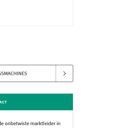
GSMACHINES
ACT
 de onbetwiste marktleider in