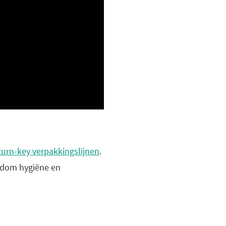
urn-key verpakkingslijnen
.
ndom hygiëne en