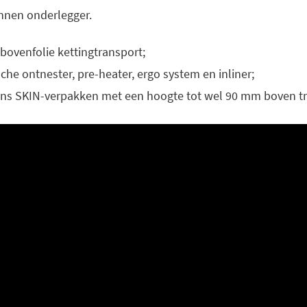
nnen onderlegger.
bovenfolie kettingtransport;
he ontnester, pre-heater, ergo system en inliner;
ens SKIN-verpakken met een hoogte tot wel 90 mm boven tr