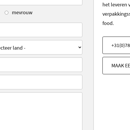
het leveren 
mevrouw
verpakkings
food.
+31(0)78
MAAK E