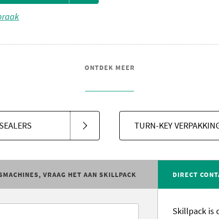
spraak
ONTDEK MEER
YSEALERS
TURN-KEY VERPAKKIN
SMACHINES, VRAAG HET AAN SKILLPACK
DIRECT CONT
Skillpack is