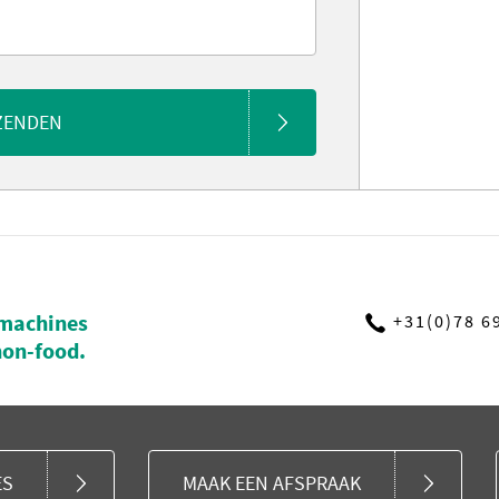
ZENDEN
machines
+31(0)78 6
non-food.
ES
MAAK EEN AFSPRAAK