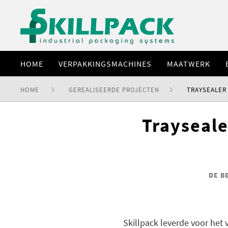
HOME
VERPAKKINGSMACHINES
MAATWERK
HOME
GEREALISEERDE PROJECTEN
TRAYSEALER
Trayseale
DE B
Skillpack leverde voor het