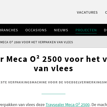
VACATURES
BRANCHES
OCCASIONS
NIEUWS
PROJECTEN
D
 MECA O² 2500 VOOR HET VERPAKKEN VAN VLEES
r Meca O² 2500 voor het
van vlees
ESTE VERPAKKINGSMACHINE VOOR DE VOEDSELVERWERKINGS
 verpakken van vlees deze
Traysealer Meca O² 2500
. De mach