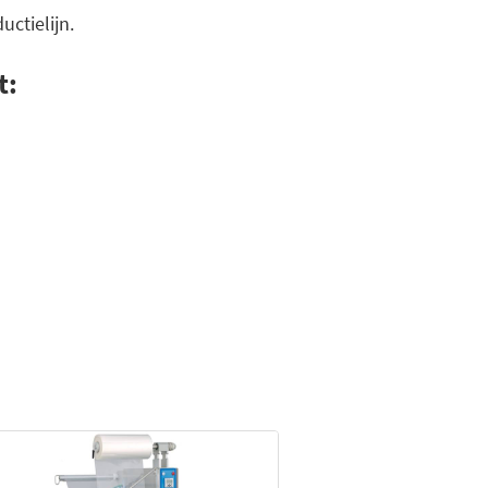
ctielijn.
t: