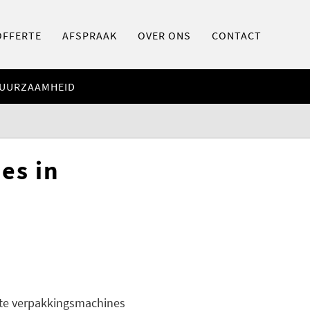
OFFERTE
AFSPRAAK
OVER ONS
CONTACT
UURZAAMHEID
es in
kte verpakkingsmachines