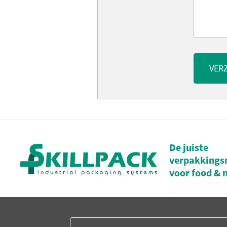
VER
De juiste
verpakkings
voor food & 