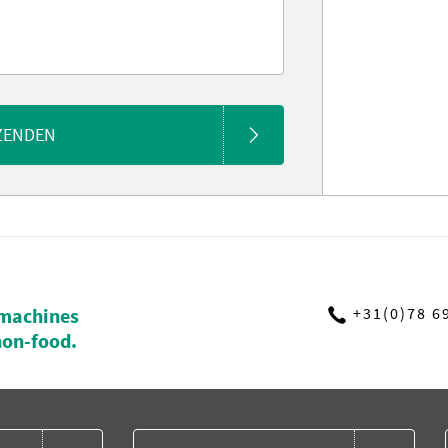
ZENDEN
machines
+31(0)78 6
non-food.