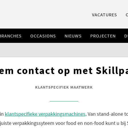
VACATURES
BRANCHES
OCCASIONS
NIEUWS
PROJECTEN
D
em contact op met Skillp
KLANTSPECIFIEK MAATWERK
 in
klantspecifieke verpakkingsmachines
. Van stand-alone to
 juiste verpakkingssyteem voor food en non-food kunt u bij 