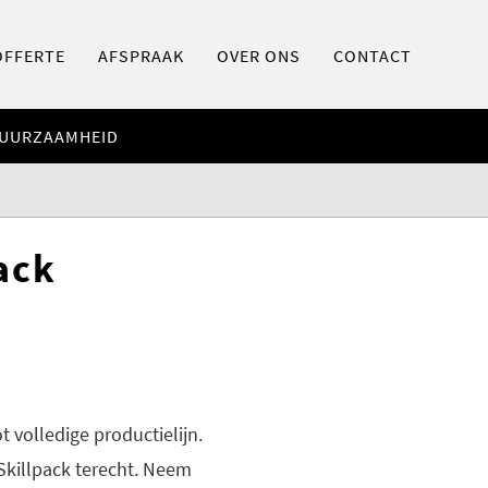
OFFERTE
AFSPRAAK
OVER ONS
CONTACT
UURZAAMHEID
ack
t volledige productielijn.
Skillpack terecht. Neem