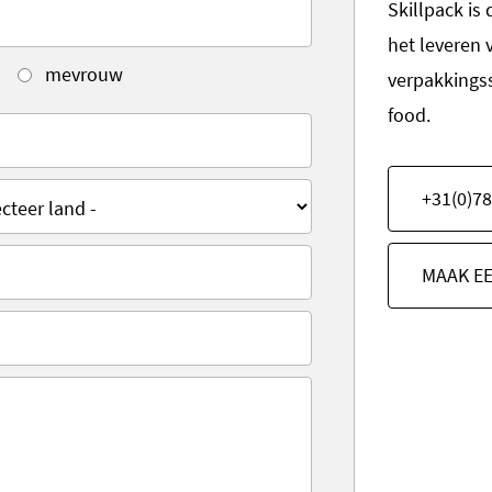
Skillpack is
het leveren 
mevrouw
verpakkings
food.
+31(0)78
MAAK E