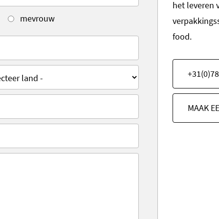
het leveren 
mevrouw
verpakkings
food.
+31(0)78
MAAK E