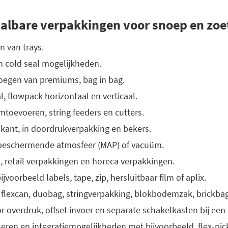
albare verpakkingen voor snoep en zo
n van trays.
n cold seal mogelijkheden.
oegen van premiums, bag in bag.
l, flowpack horizontaal en verticaal.
toevoeren, string feeders en cutters.
kant, in doordrukverpakking en bekers.
 beschermende atmosfeer (MAP) of vacuüm.
, retail verpakkingen en horeca verpakkingen.
jvoorbeeld labels, tape, zip, hersluitbaar film of aplix.
 flexcan, duobag, stringverpakking, blokbodemzak, brickbag
 overdruk, offset invoer en separate schakelkasten bij een 
eren en integratiemogelijkheden met bijvoorbeeld, flex-pic