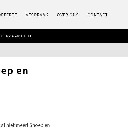
OFFERTE
AFSPRAAK
OVER ONS
CONTACT
UURZAAMHEID
oep en
 al niet meer! Snoep en