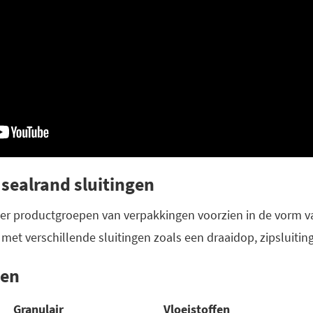
 sealrand sluitingen
er productgroepen van verpakkingen voorzien in de vorm v
et verschillende sluitingen zoals een draaidop, zipsluiting
pen
Granulair
Vloeistoffen