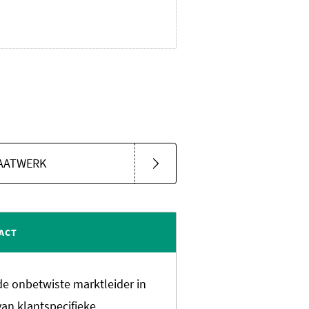
AATWERK
ACT
 de onbetwiste marktleider in
van klantspecifieke