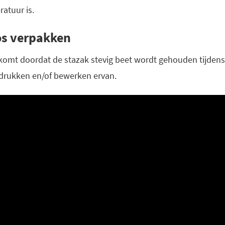
ratuur is.
oos verpakken
 komt doordat de stazak stevig beet wordt gehouden tijdens 
edrukken en/of bewerken ervan.