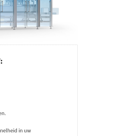
:
en.
snelheid in uw