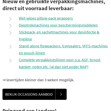
Nieuw en gebruikte verpakkingsmachines,
direct uit voorraad leverbaar:
Wet-wipes pillow-pack wrappers
Dieptrekmachines voor beschermingsmiddelen
Stickpack- en sachetmachines voor desinfectie &
hygiëne
Stand-alone flowpackers
,
traysealers
,
VFFS-machines
en pouch-lijnen
Complete verpakkingslijnen voor o.a. AGF, brood,
banket, noten etc. (al dan niet onder MAP)
⇒ levertijden kleiner dan 3 weken mogelijk.
BEKIJK OCCASIONS AANBOD
Dringend een (andere)