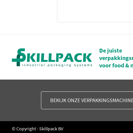
De juiste
verpakkings
voor food & 
BEKIJK ONZE VERPAKKINGSMACHIN
© Copyright - Skillpack BV