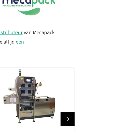
istributeur
van Mecapack
 altijd
een