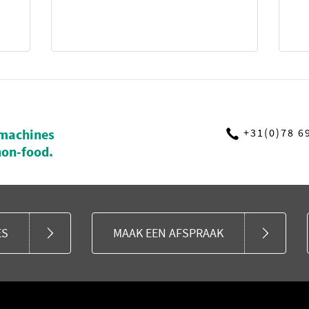
machines
+31(0)78 6
non-food.
ES
MAAK EEN AFSPRAAK