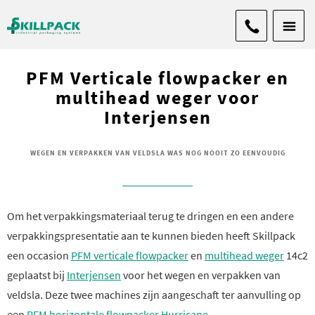
PFM Verticale flowpacker en
multihead weger voor
Interjensen
WEGEN EN VERPAKKEN VAN VELDSLA WAS NOG NOOIT ZO EENVOUDIG
Om het verpakkingsmateriaal terug te dringen en een andere
verpakkingspresentatie aan te kunnen bieden heeft Skillpack
een occasion
PFM verticale flowpacker
en
multihead weger
14c2
geplaatst bij
Interjensen
voor het wegen en verpakken van
veldsla. Deze twee machines zijn aangeschaft ter aanvulling op
een
PFM horizontale flowpacker Hurricane
.