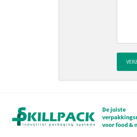
VER
De juiste
verpakkings
voor food & 