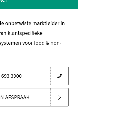
ACT
 de onbetwiste marktleider in
van klantspecifieke
systemen voor food & non-
 693 3900
EN AFSPRAAK