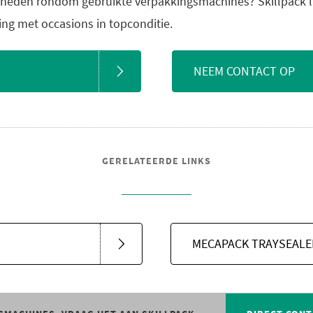
heden rondom gebruikte verpakkingsmachines? Skillpack la
sing met occasions in topconditie.
NEEM CONTACT OP
GERELATEERDE LINKS
MECAPACK TRAYSEALE