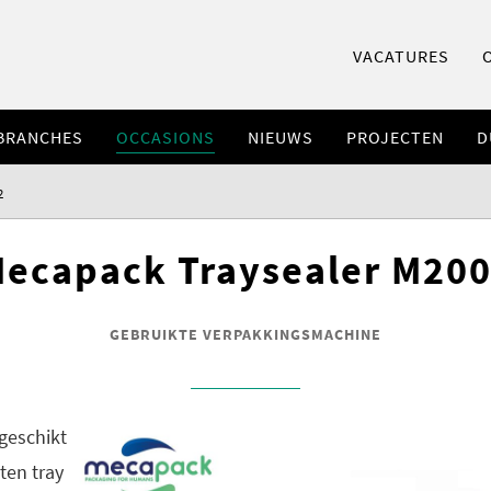
VACATURES
BRANCHES
OCCASIONS
NIEUWS
PROJECTEN
D
2
ecapack Traysealer M20
GEBRUIKTE VERPAKKINGSMACHINE
geschikt
ten tray