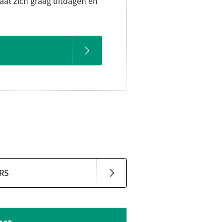
at zich graag uitdagen en
RS