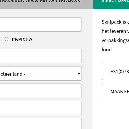
SMACHINES, VRAAG HET AAN SKILLPACK
DIRECT CONT
Skillpack is
het leveren 
mevrouw
verpakkings
food.
+31(0)78
MAAK E