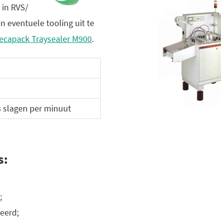
 in RVS/
n eventuele tooling uit te
ecapack Traysealer M900
.
3 slagen per minuut
s:
;
eerd;