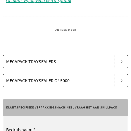
Of maak vrijblijvend een afspraak
ONTDEK MEER
MECAPACK TRAYSEALERS
MECAPACK TRAYSEALER O² 5000
KLANTSPECIFIEKE VERPAKKINGSMACHINES, VRAAG HET AAN SKILLPACK
Bedrijfsnaam
*