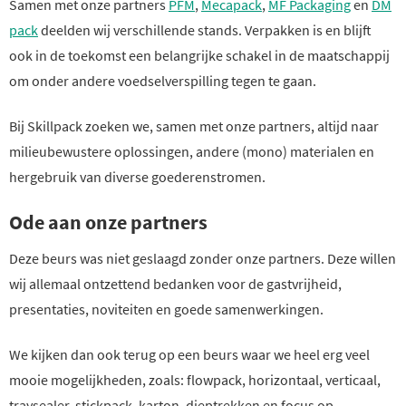
Samen met onze partners
PFM
,
Mecapack
,
MF Packaging
en
DM
pack
deelden wij verschillende stands. Verpakken is en blijft
ook in de toekomst een belangrijke schakel in de maatschappij
om onder andere voedselverspilling tegen te gaan.
Bij Skillpack zoeken we, samen met onze partners, altijd naar
milieubewustere oplossingen, andere (mono) materialen en
hergebruik van diverse goederenstromen.
Ode aan onze partners
Deze beurs was niet geslaagd zonder onze partners. Deze willen
wij allemaal ontzettend bedanken voor de gastvrijheid,
presentaties, noviteiten en goede samenwerkingen.
We kijken dan ook terug op een beurs waar we heel erg veel
mooie mogelijkheden, zoals: flowpack, horizontaal, verticaal,
traysealer, stickpack, karton, dieptrekken en focus op