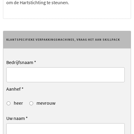
om de Hartstichting te steunen.
KLANTSPECIFIEKE VERPAKKINGSMACHINES, VRAAG HET AAN SKILLPACK
Bedrijfsnaam
*
Aanhef
*
heer
mevrouw
Uw naam
*