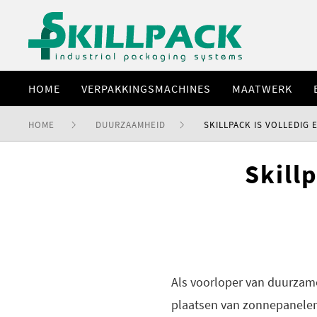
HOME
VERPAKKINGSMACHINES
MAATWERK
HOME
DUURZAAMHEID
SKILLPACK IS VOLLEDIG
Skill
Als voorloper van duurzame
plaatsen van zonnepanelen