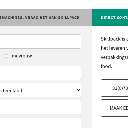
SMACHINES, VRAAG HET AAN SKILLPACK
DIRECT CONT
Skillpack is
het leveren 
mevrouw
verpakkings
food.
+31(0)78
MAAK E