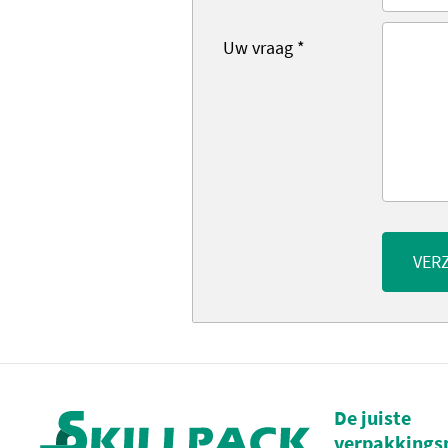
Uw vraag
*
VER
De juiste
verpakkings