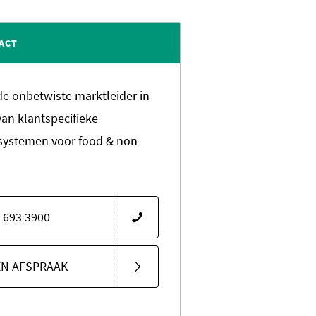
ACT
 de onbetwiste marktleider in
van klantspecifieke
systemen voor food & non-
 693 3900
EN AFSPRAAK