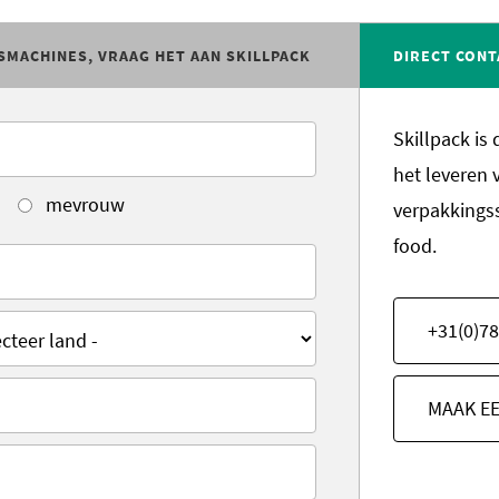
SMACHINES, VRAAG HET AAN SKILLPACK
DIRECT CONT
Skillpack is
het leveren 
mevrouw
verpakkings
food.
+31(0)78
MAAK E