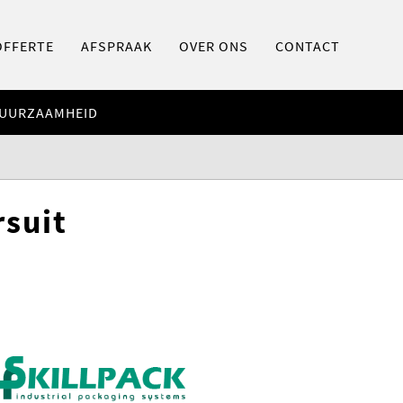
OFFERTE
AFSPRAAK
OVER ONS
CONTACT
UURZAAMHEID
rsuit