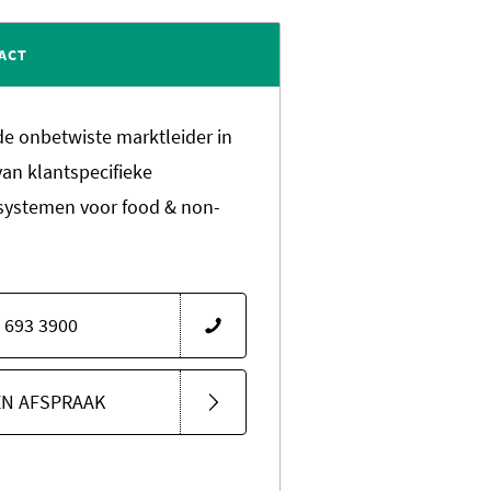
ACT
 de onbetwiste marktleider in
van klantspecifieke
systemen voor food & non-
 693 3900
EN AFSPRAAK