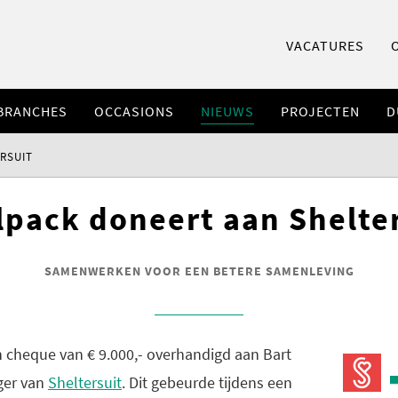
VACATURES
BRANCHES
OCCASIONS
NIEUWS
PROJECTEN
D
RSUIT
lpack doneert aan Shelte
SAMENWERKEN VOOR EEN BETERE SAMENLEVING
n cheque van € 9.000,- overhandigd aan Bart
ger van
Sheltersuit
. Dit gebeurde tijdens een