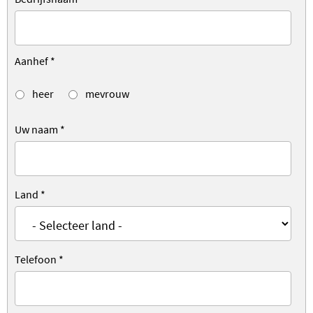
Aanhef
*
heer
mevrouw
Uw naam
*
Land
*
Telefoon
*