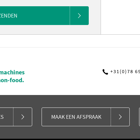
ZENDEN
machines
+31(0)78 6
non-food.
ES
MAAK EEN AFSPRAAK