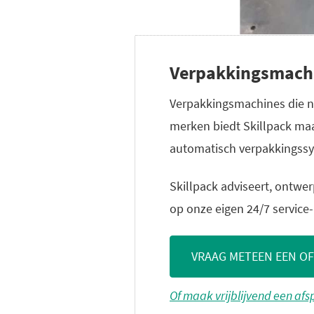
Verpakkingsmachin
Verpakkingsmachines die n
merken biedt Skillpack maa
automatisch verpakkingss
Skillpack adviseert, ontwer
op onze eigen 24/7 service
VRAAG METEEN EEN O
Of maak vrijblijvend een af