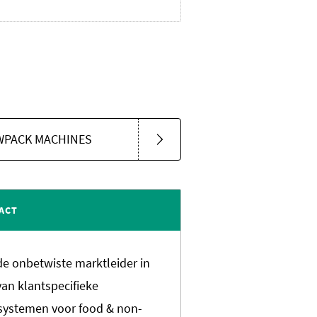
OWPACK MACHINES
ACT
 de onbetwiste marktleider in
van klantspecifieke
systemen voor food & non-