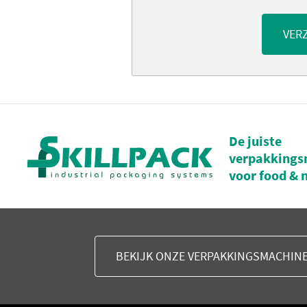
VER
De juiste
verpakkings
voor food & 
BEKIJK ONZE VERPAKKINGSMACHIN