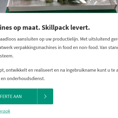
es op maat. Skillpack levert.
aadloos aansluiten op uw productielijn. Met uitsluitend 
twerk verpakkingsmachines in food en non-food. Van stand
ysteem.
pt, ontwikkelt en realiseert en na ingebruikname kunt u te a
- en onderhoudsdienst.
FFERTE AAN
spraak