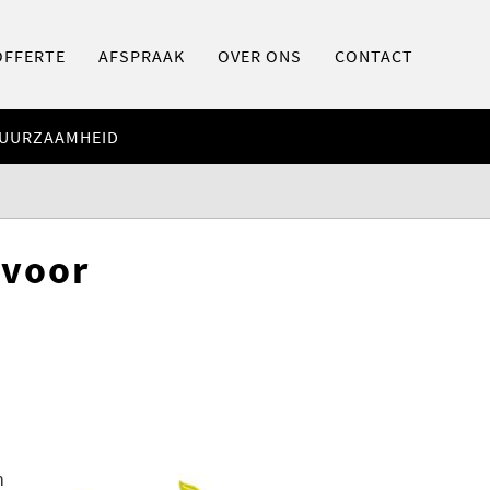
OFFERTE
AFSPRAAK
OVER ONS
CONTACT
UURZAAMHEID
 voor
n