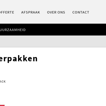
OFFERTE
AFSPRAAK
OVER ONS
CONTACT
UURZAAMHEID
verpakken
ACK