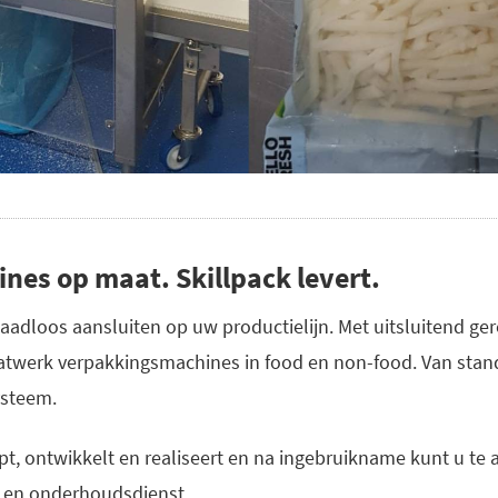
es op maat. Skillpack levert.
aadloos aansluiten op uw productielijn. Met uitsluitend 
twerk verpakkingsmachines in food en non-food. Van stand
ysteem.
pt, ontwikkelt en realiseert en na ingebruikname kunt u te a
- en onderhoudsdienst.