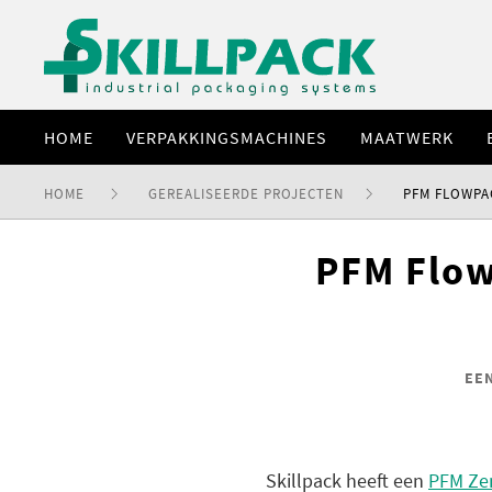
HOME
VERPAKKINGSMACHINES
MAATWERK
HOME
GEREALISEERDE PROJECTEN
PFM FLOWPA
PFM Flow
EE
Skillpack heeft een
PFM Zen