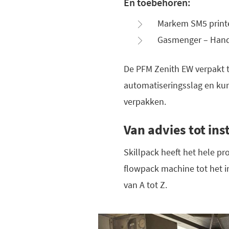
En toebehoren:
Markem SM5 printe
Gasmenger – Han
De PFM Zenith EW verpakt 
automatiseringsslag en kun
verpakken.
Van advies tot inst
Skillpack heeft het hele p
flowpack machine tot het i
van A tot Z.