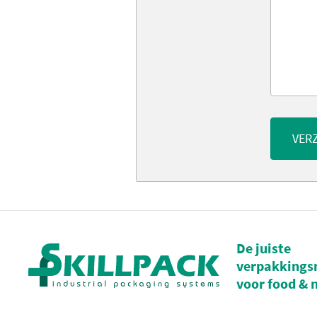
VER
De juiste
verpakkings
voor food & 