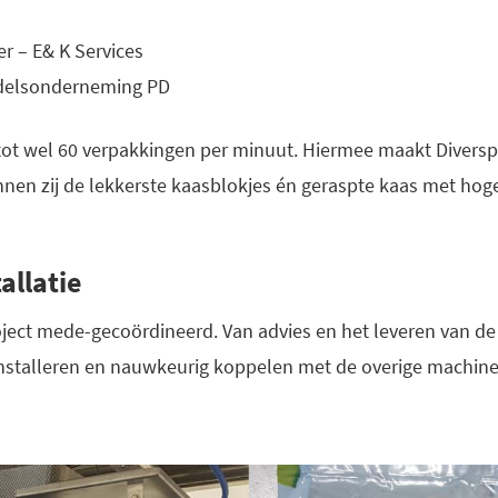
r – E& K Services
delsonderneming PD
tot wel 60 verpakkingen per minuut. Hiermee maakt Diversp
nen zij de lekkerste kaasblokjes én geraspte kaas met hoge
allatie
roject mede-gecoördineerd. Van advies en het leveren van de
nstalleren en nauwkeurig koppelen met de overige machines 