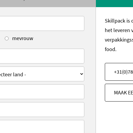
Skillpack is
het leveren 
mevrouw
verpakkings
food.
+31(0)78
MAAK E