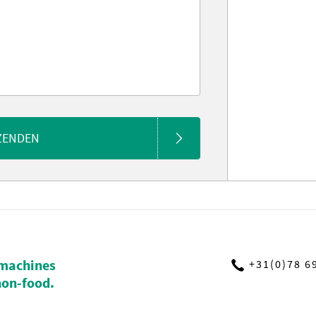
ZENDEN
machines
+31(0)78 6
non-food.