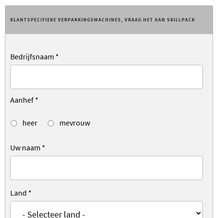
KLANTSPECIFIEKE VERPAKKINGSMACHINES, VRAAG HET AAN SKILLPACK
Bedrijfsnaam
*
Aanhef
*
heer
mevrouw
Uw naam
*
Land
*