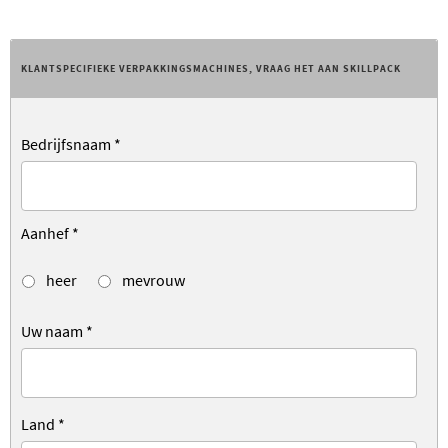
KLANTSPECIFIEKE VERPAKKINGSMACHINES, VRAAG HET AAN SKILLPACK
Bedrijfsnaam
*
Aanhef
*
heer
mevrouw
Uw naam
*
Land
*