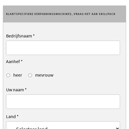
KLANTSPECIFIEKE VERPAKKINGSMACHINES, VRAAG HET AAN SKILLPACK
Bedrijfsnaam
*
Aanhef
*
heer
mevrouw
Uw naam
*
Land
*