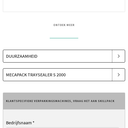
ONTDEK MEER
DUURZAAMHEID
MECAPACK TRAYSEALER S 2000
KLANTSPECIFIEKE VERPAKKINGSMACHINES, VRAAG HET AAN SKILLPACK
Bedrijfsnaam
*