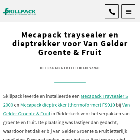
Mecapack traysealer en
dieptrekker voor Van Gelder
Groente & Fruit
HET DAK GING ER LETTERLIJK VANAF
Skillpack leverde en installeerde een
Mecapack Traysealer S
2000
en
Mecapack dieptrekker (thermoformer) FS910
bij
Van
Gelder Groente & Fruit
in Ridderkerk voor het verpakken van
groente en fruit. De plaatsing was lastiger dan gedacht,
waardoor het dak er bij Van Gelder Groente & Fruit letterlijk
vanaf ging. Even wat gedoe, maar het resultaat mag er zijn!