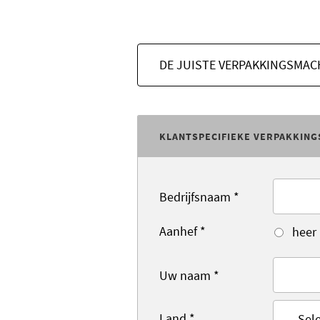
DE JUISTE VERPAKKINGSMAC
KLANTSPECIFIEKE VERPAKKING
Bedrijfsnaam
*
Aanhef
*
heer
Uw naam
*
Land
*