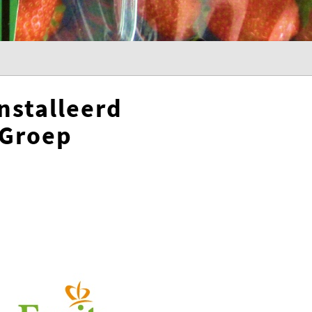
nstalleerd
sGroep