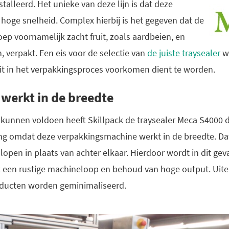
talleerd. Het unieke van deze lijn is dat deze
t hoge snelheid. Complex hierbij is het gegeven dat de
ep voornamelijk zacht fruit, zoals aardbeien, en
n, verpakt. Een eis voor de selectie van
de juiste traysealer
w
it in het verpakkingsproces voorkomen dient te worden.
 werkt in de breedte
unnen voldoen heeft Skillpack de traysealer Meca S4000 du
ng omdat deze verpakkingsmachine werkt in de breedte. Dat
lopen in plaats van achter elkaar. Hierdoor wordt in dit gev
 een rustige machineloop en behoud van hoge output. Uitein
ducten worden geminimaliseerd.