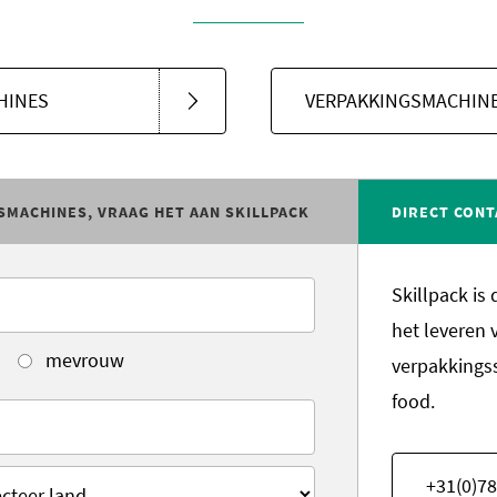
HINES
VERPAKKINGSMACHINE
SMACHINES, VRAAG HET AAN SKILLPACK
DIRECT CONT
Skillpack is
het leveren 
mevrouw
verpakkings
food.
+31(0)78