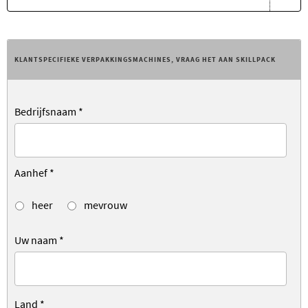
KLANTSPECIFIEKE VERPAKKINGSMACHINES, VRAAG HET AAN SKILLPACK
Bedrijfsnaam
*
Aanhef
*
heer
mevrouw
Uw naam
*
Land
*